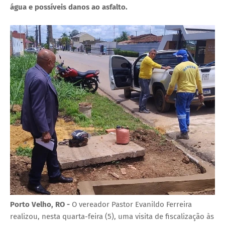
água e possíveis danos ao asfalto.
Porto Velho, RO -
O vereador Pastor Evanildo Ferreira
realizou, nesta quarta-feira (5), uma visita de fiscalização às