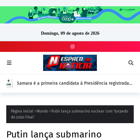
Domingo, 09 de agosto de 2026
Samara é a primeira candidata à Presidência registrada
no DivulgaCand para as Eleições 2026
Página inicial
Mundo
Putin lança submarino nuclear com 'torpedo
do Juízo Final'
Putin lança submarino