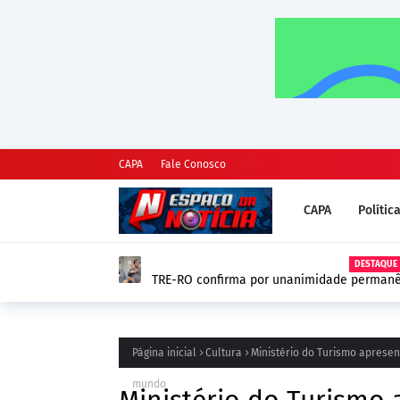
CAPA
Fale Conosco
CAPA
Polític
DESTAQUE
TRE-RO confirma por unanimidade permanên
(PSD) e mantém mandato
Página inicial
Cultura
Ministério do Turismo aprese
mundo