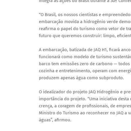
integra as ações do Brasil durante a 30ª Confe
“O Brasil, os nossos cientistas e empreendedo
embarcação movida a hidrogênio verde demon
reafirma o papel do turismo como vetor de tr
futuro que queremos construir: limpo, eficient
A embarcação, batizada de JAQ H1, ficará anco
funcionará como modelo de turismo sustentáv
barco tem emissões zero de carbono — todos 
cozinha e entretenimento, operam com energia
produzem apenas água como subproduto.
O idealizador do projeto JAQ Hidrogênio e pr
importância do projeto. “Uma iniciativa dest
crença, a coragem de profissionais, de empre
Ministro do Turismo ao reconhecer no JAQ a 
águas”, afirmou.