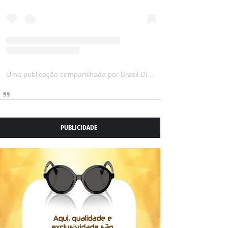
Uma publicação compartilhada por Brasil Digital Telecom (@brasildigitaltelecom)
PUBLICIDADE