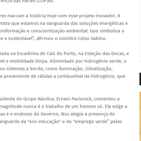
rência das Partes (COP30).
res marcam a história hoje com esse projeto inovador. A
stra que estamos na vanguarda das soluções energéticas e
ansformação e conscientização ambiental. Isso simboliza o
e e sustentável”, afirmou o ministro Celso Sabino.
rada na Escadinha do Cais do Porto, na Estação das Docas, e
el e mobilidade limpa. Alimentado por hidrogênio verde, o
os sistemas a bordo, como iluminação, climatização,
 proveniente de células a combustível de hidrogênio, que
esidente do Grupo Náutica, Ernani Pacionick, comentou a
a magnitude nunca é o trabalho de um homem só. Ele exige a
sas e o endosso do Governo. Nos alegra a presença do
vanguarda da "eco-educação" e do "emprego verde” pelas