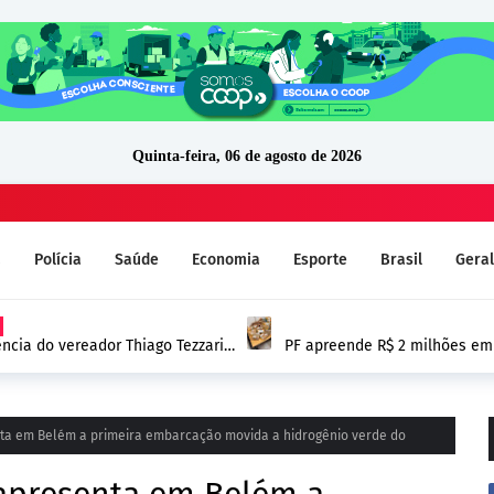
Quinta-feira, 06 de agosto de 2026
a
Polícia
Saúde
Economia
Esporte
Brasil
Geral
cia do vereador Thiago Tezzari
PF apreende R$ 2 milhões em 
proprietário do dinheiro se
nta em Belém a primeira embarcação movida a hidrogênio verde do