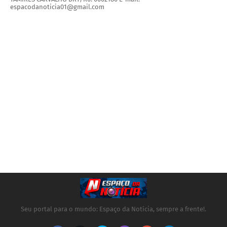
espacodanoticia01@gmail.com
Seu portal para o mundo: Espaço da Notícia, sempre a frente!.