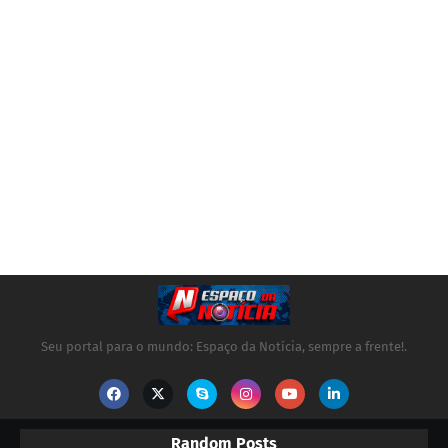
Seu portal para o mundo: Espaço da Notícia, sempre a frente!.
Random Posts