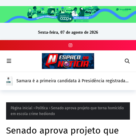
Sexta-feira, 07 de agosto de 2026
Drone com explosivos é encontrado ao lado de cargueiro
ucraniano na Alemanha e reforça alerta de segurança na
Europa
Página inicial
Política
Senado aprova projeto que torna homicídio
em escola crime hediondo
Senado aprova projeto que