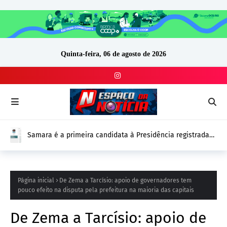
Quinta-feira, 06 de agosto de 2026
Samara é a primeira candidata à Presidência registrada
no DivulgaCand para as Eleições 2026
Página inicial
De Zema a Tarcísio: apoio de governadores tem
pouco efeito na disputa pela prefeitura na maioria das capitais
De Zema a Tarcísio: apoio de