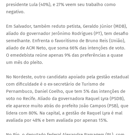
presidente Lula (40%), e 27% veem seu trabalho como
negativo.
Em Salvador, também reduto petista, Geraldo Júnior (MDB),
aliado do governador Jerônimo Rodrigues (PT), tem desafio
semelhante. Enfrenta o favoritismo de Bruno Reis (União),
aliado de ACM Neto, que soma 66% das intenções de voto.
O emedebista reúne apenas 9% das preferências a quase
um mês do pleito.
No Nordeste, outro candidato apoiado pela gestão estadual
com dificuldade é o ex-secretário de Turismo de
Pernambuco, Daniel Coelho, que tem 5% das intenções de
voto no Recife. Aliado da governadora Raquel Lyra (PSDB),
ele aparece muito atrás do prefeito João Campos (PSB), que
lidera com 80%. Na capital, a gestão de Raquel Lyra é mal
avaliada por 48% e bem avaliada por apenas 15%.
No Rio, o deputado federal Alexandre Ramagem (PL), com