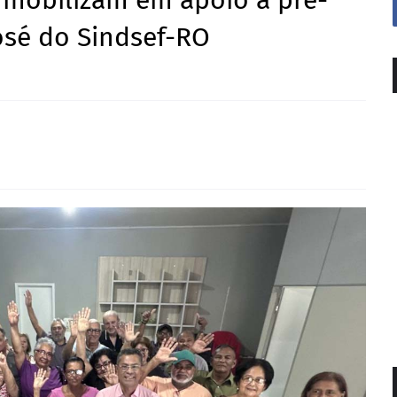
e mobilizam em apoio à pré-
osé do Sindsef-RO