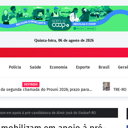
Quinta-feira, 06 de agosto de 2026
a
Polícia
Saúde
Economia
Esporte
Brasil
Geral
do Prouni 2026; prazo para
TRE-RO confirma por unanimi
(PSD) e mantém mandato
izam em apoio à pré-candidatura de Almir José do Sindsef-RO