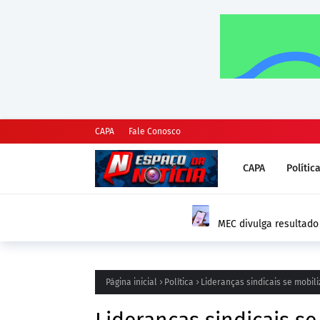
CAPA
Fale Conosco
CAPA
Polític
DESTAQUE
MEC divulga resultado da segunda chamada 
comprovação vai até 14 de agosto
Página inicial
Política
Lideranças sindicais se mobil