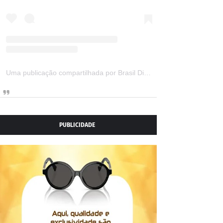
Uma publicação compartilhada por Brasil Digital Telecom (@brasildigitaltelecom)
PUBLICIDADE