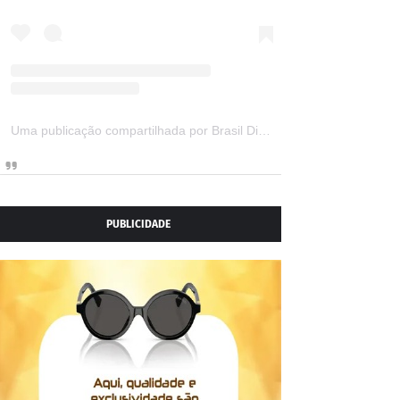
Uma publicação compartilhada por Brasil Digital Telecom (@brasildigitaltelecom)
PUBLICIDADE