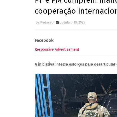
PF e PM cumprem mand
cooperação internacion
Da Redação
outubro 30, 2025
Facebook
Responsive Advertisement
A iniciativa integra esforços para desarticul