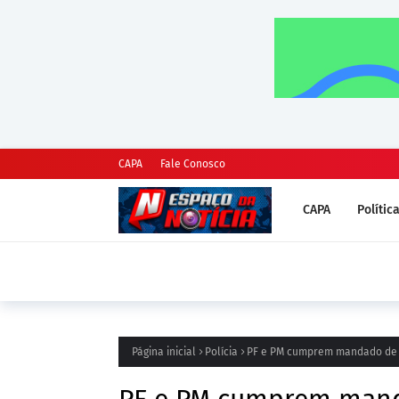
CAPA
Fale Conosco
CAPA
Polític
DESTAQUE
MEC divulga resultado da segunda chamada 
comprovação vai até 14 de agosto
Página inicial
Polícia
PF e PM cumprem mandado de p