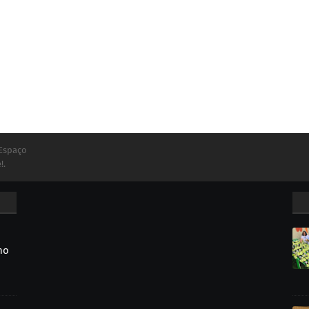
 Espaço
!.
no