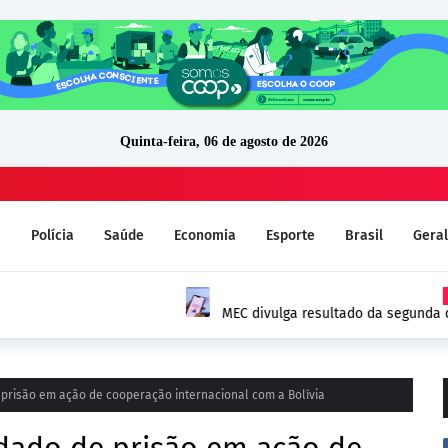
Quinta-feira, 06 de agosto de 2026
a
Polícia
Saúde
Economia
Esporte
Brasil
Geral
do Prouni 2026; prazo para
TRE-RO confirma por unanimi
(PSD) e mantém mandato
risão em ação de cooperação internacional com a Bolívia