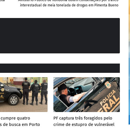
sta
Ministério Público de Rondônia obtém condenações por tráfico
interestadual de meia tonelada de drogas em Pimenta Bueno
 cumpre quatro
PF captura três foragidos pelo
 de busca em Porto
crime de estupro de vulnerável