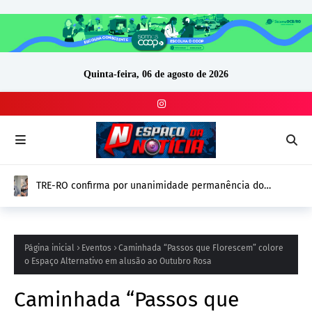
Quinta-feira, 06 de agosto de 2026
PF apreende R$ 2 milhões em Porto Velho; até o momento,
origem e proprietário do dinheiro seguem sem
confirmação
Página inicial
Eventos
Caminhada “Passos que Florescem” colore
o Espaço Alternativo em alusão ao Outubro Rosa
Caminhada “Passos que