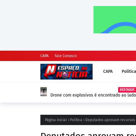
CAPA
Fale Conosco
CAPA
Polític
Página inicial
Política
Deputados aprovam recursos p