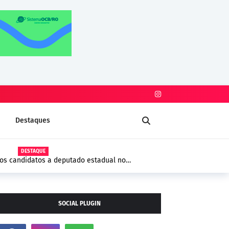
Destaques
ESTAQUE
didatos a deputado estadual no
MEC divulga resultado
comprovação vai até 1
SOCIAL PLUGIN