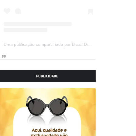
Uma publicação compartilhada por Brasil Digital Telecom (@brasildigitaltelecom)
PUBLICIDADE