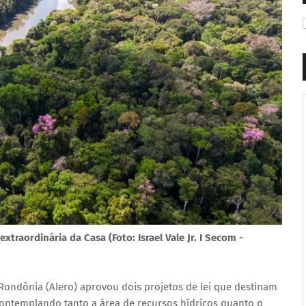
traordinária da Casa (Foto: Israel Vale Jr. I Secom -
Rondônia (Alero) aprovou dois projetos de lei que destinam
contemplando tanto a área de recursos hídricos quanto o