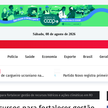
Sábado, 08 de agosto de 2026
a
Polícia
Saúde
Economia
Esporte
Brasil
Geral
D
Partido Novo registra primeiros can
DivulgaCand em Rondônia
ara fortalecer gestão de recursos hídricos e ações climáticas em RO