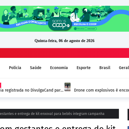
Quinta-feira, 06 de agosto de 2026
a
Polícia
Saúde
Economia
Esporte
Brasil
Geral
ia registrada no DivulgaCand para
Drone com explosivos é encon
Alemanha e reforça alerta de
estantes e entrega de kit enxoval para bebês integram campanha