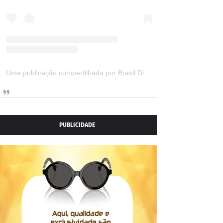
Uma publicação compartilhada por Brasil Digital Telecom (@brasildigitaltelecom)
PUBLICIDADE