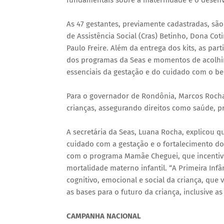
fundamentais sobre a maternidade e o desenvo
As 47 gestantes, previamente cadastradas, sã
de Assistência Social (Cras) Betinho, Dona Co
Paulo Freire. Além da entrega dos kits, as par
dos programas da Seas e momentos de acolhim
essenciais da gestação e do cuidado com o be
Para o governador de Rondônia, Marcos Rocha, 
crianças, assegurando direitos como saúde, pr
A secretária da Seas, Luana Rocha, explicou 
cuidado com a gestação e o fortalecimento do
com o programa Mamãe Cheguei, que incentiva
mortalidade materno infantil. “A Primeira Inf
cognitivo, emocional e social da criança, que
as bases para o futuro da criança, inclusive a
CAMPANHA NACIONAL