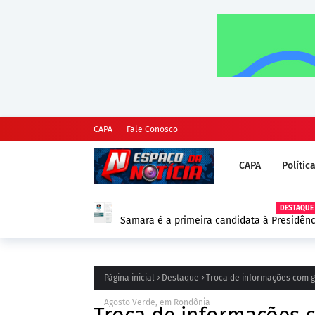
CAPA
Fale Conosco
CAPA
Polític
DESTAQUE
Samara é a primeira candidata à Presidênc
as Eleições 2026
Página inicial
Destaque
Troca de informações com g
Agosto Verde, em Rondônia