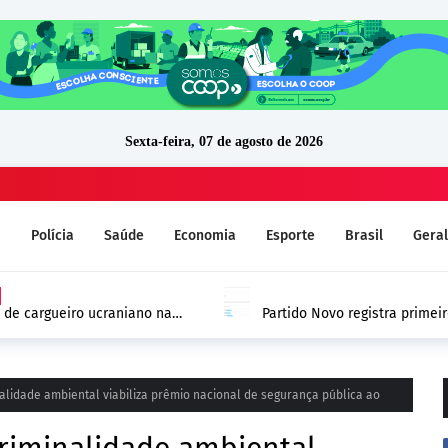
Sexta-feira, 07 de agosto de 2026
a
Polícia
Saúde
Economia
Esporte
Brasil
Geral
 de cargueiro ucraniano na
Partido Novo registra prime
 Europa
DivulgaCand em Rondônia
alidade ambiental viabiliza prêmio nacional de segurança pública ao