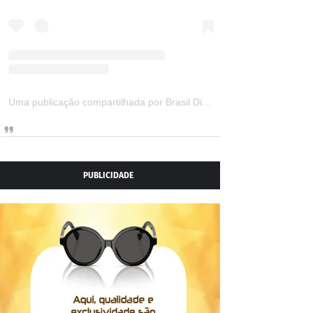
Uma publicação compartilhada por Brasil Digital Telecom (@brasildigitaltelecom)
PUBLICIDADE