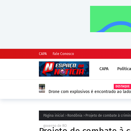
CAPA
Fale Conosco
CAPA
Polític
DESTAQUE
Drone com explosivos é encontrado ao lado
Alemanha e reforça alerta de segurança na
Página inicial
Rondônia
Projeto de combate à crimin
governo de RO