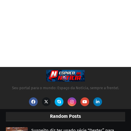
Seu portal para o mundo: Espaço da Notícia, sempre a frente!.
Random Posts
Suspeito diz ter usado série “Dexter” para