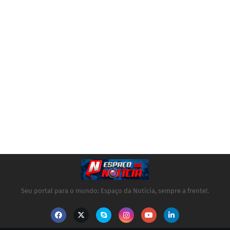
Seu portal para o mundo: Espaço da Notícia, sempre a frente!.