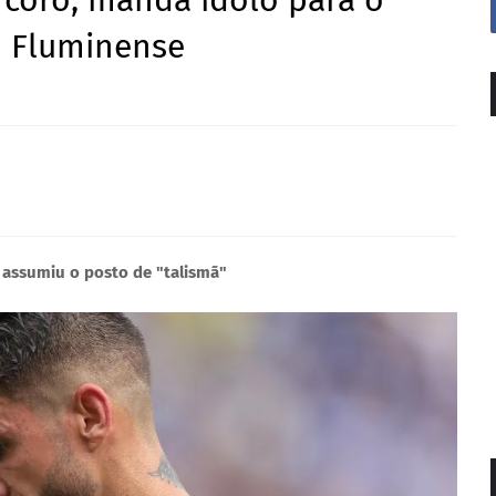
 coro, manda ídolo para o
o Fluminense
assumiu o posto de "talismã"