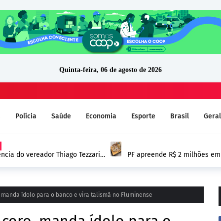
Quinta-feira, 06 de agosto de 2026
a
Polícia
Saúde
Economia
Esporte
Brasil
Geral
cia do vereador Thiago Tezzari
PF apreende R$ 2 milhões em 
proprietário do dinheiro se
 manda ídolo para o banco e vira talismã no Fluminense