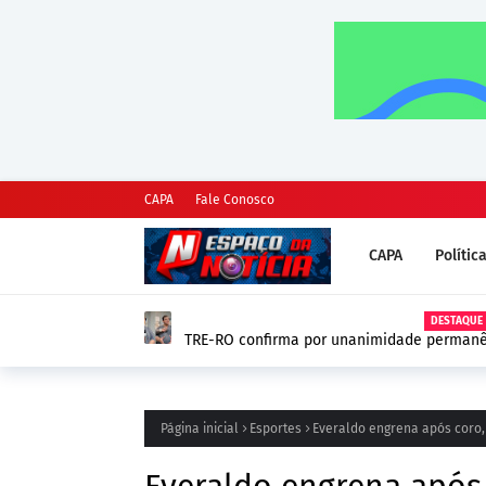
CAPA
Fale Conosco
CAPA
Polític
DESTAQUE
TRE-RO confirma por unanimidade permanên
(PSD) e mantém mandato
Página inicial
Esportes
Everaldo engrena após coro,