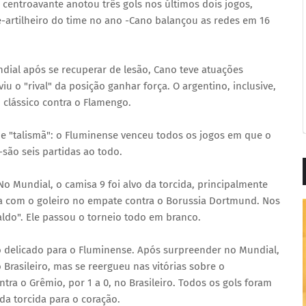
entroavante anotou três gols nos últimos dois jogos,
e-artilheiro do time no ano -Cano balançou as redes em 16
ndial após se recuperar de lesão, Cano teve atuações
iu o "rival" da posição ganhar força. O argentino, inclusive,
o clássico contra o Flamengo.
e "talismã": o Fluminense venceu todos os jogos em que o
são seis partidas ao todo.
o Mundial, o camisa 9 foi alvo da torcida, principalmente
ara com o goleiro no empate contra o Borussia Dortmund. Nos
aldo". Ele passou o torneio todo em branco.
delicado para o Fluminense. Após surpreender no Mundial,
Brasileiro, mas se reergueu nas vitórias sobre o
ontra o Grêmio, por 1 a 0, no Brasileiro. Todos os gols foram
da torcida para o coração.