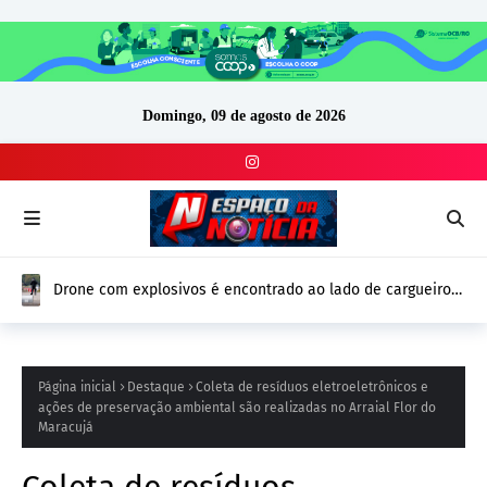
Domingo, 09 de agosto de 2026
Drone com explosivos é encontrado ao lado de cargueiro
ucraniano na Alemanha e reforça alerta de segurança na
Europa
Página inicial
Destaque
Coleta de resíduos eletroeletrônicos e
ações de preservação ambiental são realizadas no Arraial Flor do
Maracujá