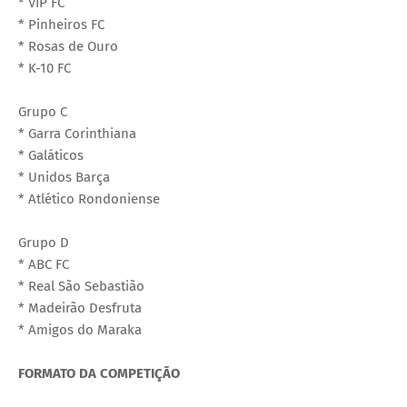
* VIP FC
* Pinheiros FC
* Rosas de Ouro
* K-10 FC
Grupo C
* Garra Corinthiana
* Galáticos
* Unidos Barça
* Atlético Rondoniense
Grupo D
* ABC FC
* Real São Sebastião
* Madeirão Desfruta
* Amigos do Maraka
FORMATO DA COMPETIÇÃO