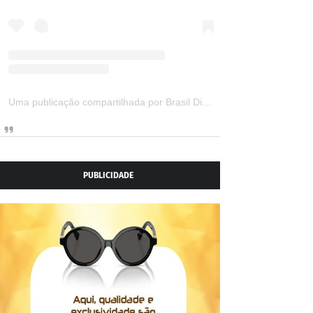
Uma publicação compartilhada por Brasil Digital Telecom (@brasildigitaltelecom)
PUBLICIDADE