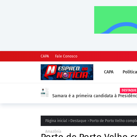
CAPA
Fale Conosco
CAPA
Polític
DESTAQUE
Samara é a primeira candidata à Presidênc
as Eleições 2026
Página inicial
Destaque
Porto de Porto Velho compl
Amazônia