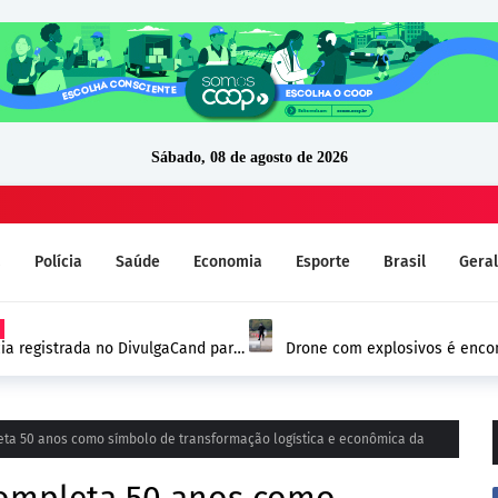
Sábado, 08 de agosto de 2026
a
Polícia
Saúde
Economia
Esporte
Brasil
Geral
ia registrada no DivulgaCand para
Drone com explosivos é encon
Alemanha e reforça alerta de
eta 50 anos como símbolo de transformação logística e econômica da