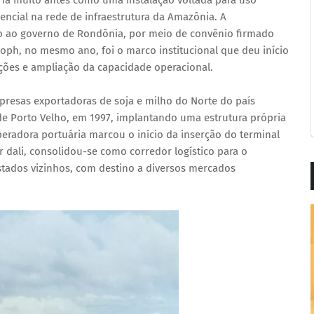
ória muito antes como uma instalação voltada para uso
encial na rede de infraestrutura da Amazônia. A
o ao governo de Rondônia, por meio de convênio firmado
oph, no mesmo ano, foi o marco institucional que deu início
ções e ampliação da capacidade operacional.
resas exportadoras de soja e milho do Norte do país
e Porto Velho, em 1997, implantando uma estrutura própria
eradora portuária marcou o início da inserção do terminal
r dali, consolidou-se como corredor logístico para o
ados vizinhos, com destino a diversos mercados