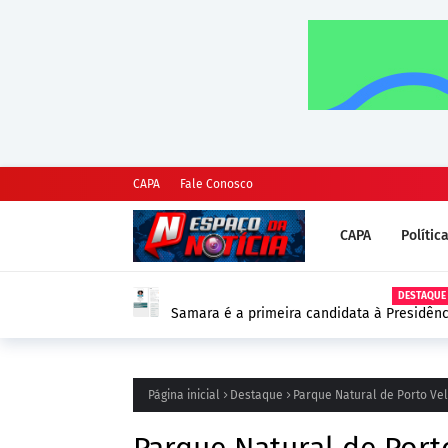
CAPA
Fale Conosco
CAPA
Polític
DESTAQUE
Samara é a primeira candidata à Presidênc
as Eleições 2026
Página inicial
Destaque
Parque Natural de Porto Vel