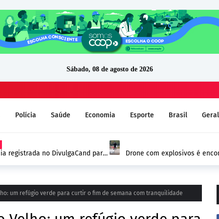
Sábado, 08 de agosto de 2026
a
Polícia
Saúde
Economia
Esporte
Brasil
Geral
ia registrada no DivulgaCand para
Drone com explosivos é encon
Alemanha e reforça alerta de
ho: um refúgio verde para curtir o fim de semana com tranquilidade