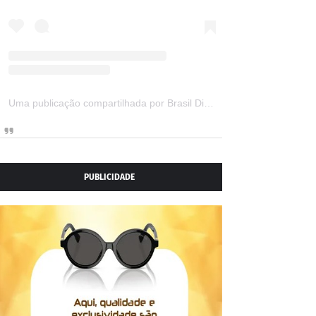
Uma publicação compartilhada por Brasil Digital Telecom (@brasildigitaltelecom)
PUBLICIDADE