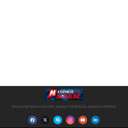
Seu portal para o mundo: Espaço da Notícia, sempre a frente!.