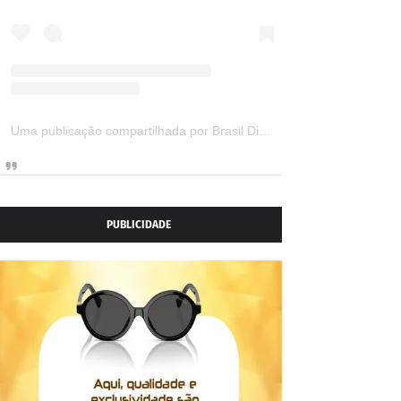
Uma publicação compartilhada por Brasil Digital Telecom (@brasildigitaltelecom)
PUBLICIDADE