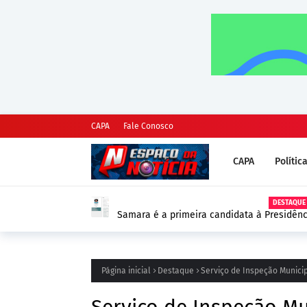
CAPA
Fale Conosco
CAPA
Polític
DESTAQUE
Samara é a primeira candidata à Presidênc
as Eleições 2026
Página inicial
Destaque
Serviço de Inspeção Munici