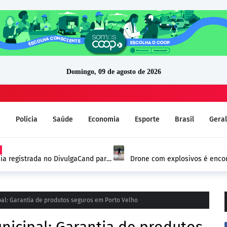
Domingo, 09 de agosto de 2026
a
Polícia
Saúde
Economia
Esporte
Brasil
Geral
ia registrada no DivulgaCand para
Drone com explosivos é encon
Alemanha e reforça alerta de
pal: Garantia de produtos seguros em Porto Velho