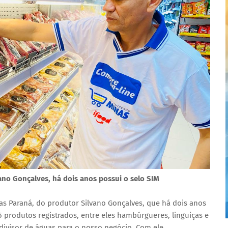
ano Gonçalves, há dois anos possui o selo SIM
s Paraná, do produtor Silvano Gonçalves, que há dois anos
5 produtos registrados, entre eles hambúrgueres, linguiças e
 divisor de águas para o nosso negócio. Com ele,