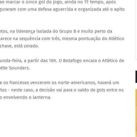
 ao marcar o único gol do jogo, ainda no 1º tempo, após
seguraram com uma defesa aguerrida e organizada até o apito
ntos, na liderança isolada do Grupo B e muito perto da
aparece na sequência com três, mesma pontuação do Atlético
chave, está zerado.
nda-feira, a partir das 16h. O Botafogo encara o Atlético de
ttle Sounders.
 e os franceses vencerem os norte-americanos, haverá um
s - neste caso, a decisão vai para o saldo de gols entre os
io envolvendo o lanterna.