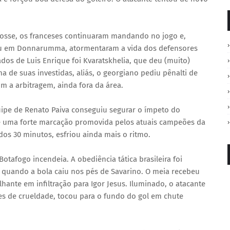
posse, os franceses continuaram mandando no jogo e,
ou em Donnarumma, atormentaram a vida dos defensores
os de Luis Enrique foi Kvaratskhelia, que deu (muito)
a de suas investidas, aliás, o georgiano pediu pênalti de
m a arbitragem, ainda fora da área.
ipe de Renato Paiva conseguiu segurar o ímpeto do
de uma forte marcação promovida pelos atuais campeões da
dos 30 minutos, esfriou ainda mais o ritmo.
otafogo incendeia. A obediência tática brasileira foi
 quando a bola caiu nos pés de Savarino. O meia recebeu
ante em infiltração para Igor Jesus. Iluminado, o atacante
es de crueldade, tocou para o fundo do gol em chute