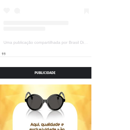
Uma publicação compartilhada por Brasil Digital Telecom (@brasildigitaltelecom)
PUBLICIDADE