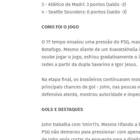
3 - Atlético de Madri: 3 pontos (saldo -2)
4 - Seattle Sounders: 0 pontos (saldo -3)
COMO FOI O JOGO
O 1º tempo ensaiou uma pressão do PSG, mas a
Botafogo. Mesmo diante de um Kvaratskhelia i
soube jogar o jogo, esfriou gradativamente o 
redes a partir da dupla Savarino e Igor Jesus.
Na etapa final, os brasileiros continuaram m
principais chances de gol - John, nas poucas
defensivo atento, mostrou autoridade e imped
GOLS E DESTAQUES
John trabalha com 1min17s. Mesmo rifando a bol
PSG não demorou para pressionar: com apenas
de John após cortar da esquerda para a direit