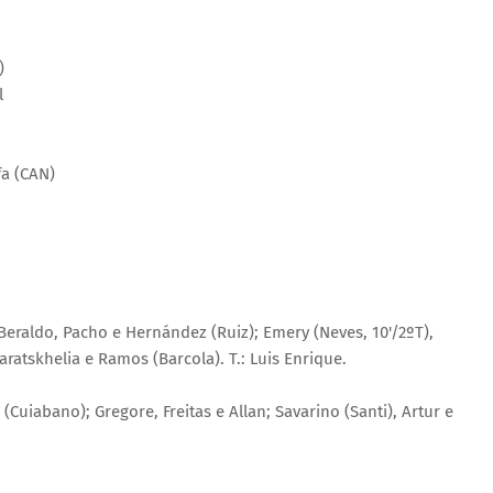
)
l
fa (CAN)
raldo, Pacho e Hernández (Ruiz); Emery (Neves, 10'/2ºT),
ratskhelia e Ramos (Barcola). T.: Luis Enrique.
(Cuiabano); Gregore, Freitas e Allan; Savarino (Santi), Artur e