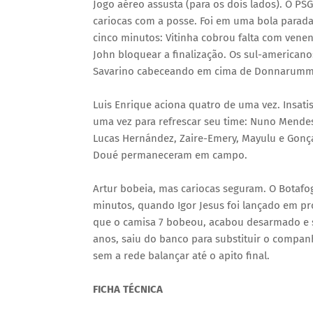
Jogo aéreo assusta (para os dois lados). O P
cariocas com a posse. Foi em uma bola parada
cinco minutos: Vitinha cobrou falta com vene
John bloquear a finalização. Os sul-americ
Savarino cabeceando em cima de Donnarumm
Luis Enrique aciona quatro de uma vez. Insati
uma vez para refrescar seu time: Nuno Mendes
Lucas Hernández, Zaire-Emery, Mayulu e Gonça
Doué permaneceram em campo.
Artur bobeia, mas cariocas seguram. O Botafo
minutos, quando Igor Jesus foi lançado em pr
que o camisa 7 bobeou, acabou desarmado e se
anos, saiu do banco para substituir o companh
sem a rede balançar até o apito final.
FICHA TÉCNICA