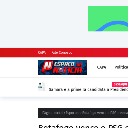
CAPA
Fale Conosco
CAPA
Polític
DESTAQUE
Samara é a primeira candidata à Presidênc
as Eleições 2026
Página inicial
Esportes
Botafogo vence o PSG e enc