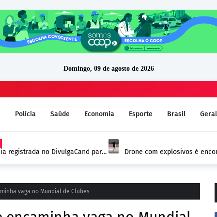
Domingo, 09 de agosto de 2026
a
Polícia
Saúde
Economia
Esporte
Brasil
Geral
ia registrada no DivulgaCand para
Drone com explosivos é encon
Alemanha e reforça alerta de
aminha vaga no Mundial de Clubes