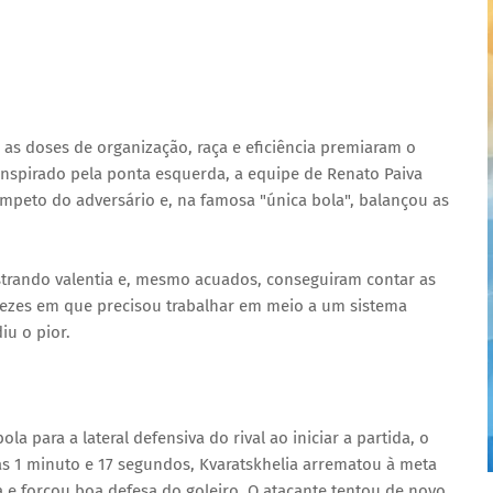
s doses de organização, raça e eficiência premiaram o
nspirado pela ponta esquerda, a equipe de Renato Paiva
ímpeto do adversário e, na famosa "única bola", balançou as
ostrando valentia e, mesmo acuados, conseguiram contar as
 vezes em que precisou trabalhar em meio a um sistema
iu o pior.
a para a lateral defensiva do rival ao iniciar a partida, o
 1 minuto e 17 segundos, Kvaratskhelia arrematou à meta
a e forçou boa defesa do goleiro. O atacante tentou de novo