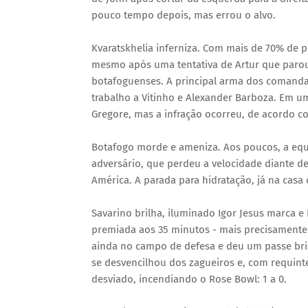
pouco tempo depois, mas errou o alvo.
Kvaratskhelia inferniza. Com mais de 70% de 
mesmo após uma tentativa de Artur que par
botafoguenses. A principal arma dos comandad
trabalho a Vitinho e Alexander Barboza. Em um
Gregore, mas a infração ocorreu, de acordo co
Botafogo morde e ameniza. Aos poucos, a equ
adversário, que perdeu a velocidade diante 
América. A parada para hidratação, já na casa 
Savarino brilha, iluminado Igor Jesus marca e B
premiada aos 35 minutos - mais precisamente
ainda no campo de defesa e deu um passe brilh
se desvencilhou dos zagueiros e, com requint
desviado, incendiando o Rose Bowl: 1 a 0.