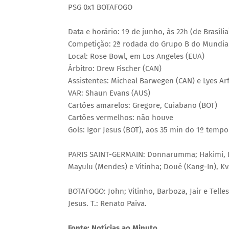
PSG 0x1 BOTAFOGO
Data e horário: 19 de junho, às 22h (de Brasília
Competição: 2ª rodada do Grupo B do Mundia
Local: Rose Bowl, em Los Angeles (EUA)
Árbitro: Drew Fischer (CAN)
Assistentes: Micheal Barwegen (CAN) e Lyes Ar
VAR: Shaun Evans (AUS)
Cartões amarelos: Gregore, Cuiabano (BOT)
Cartões vermelhos: não houve
Gols: Igor Jesus (BOT), aos 35 min do 1º tempo
PARIS SAINT-GERMAIN: Donnarumma; Hakimi, Be
Mayulu (Mendes) e Vitinha; Doué (Kang-In), Kva
BOTAFOGO: John; Vitinho, Barboza, Jair e Telles 
Jesus. T.: Renato Paiva.
Fonte: Notícias ao Minuto