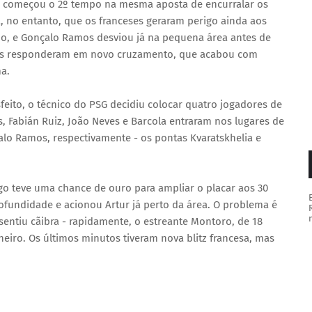
SG começou o 2º tempo na mesma aposta de encurralar os
, no entanto, que os franceses geraram perigo ainda aos
no, e Gonçalo Ramos desviou já na pequena área antes de
anos responderam em novo cruzamento, que acabou com
a.
sfeito, o técnico do PSG decidiu colocar quatro jogadores de
, Fabián Ruiz, João Neves e Barcola entraram nos lugares de
lo Ramos, respectivamente - os pontas Kvaratskhelia e
go teve uma chance de ouro para ampliar o placar aos 30
ofundidade e acionou Artur já perto da área. O problema é
ntiu cãibra - rapidamente, o estreante Montoro, de 18
eiro. Os últimos minutos tiveram nova blitz francesa, mas