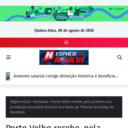
Quinta-feira, 06 de agosto de 2026
Aumento salarial corrige distorção histórica e beneficia
240 servidores; aumento é superior a 34% para auxiliares e
técnicos em saúde bucal
Página inicial
Destaque
Porto Velho recebe, pela primeira vez,
premiação do projeto Declare Seu Amor, do Tribunal de Justiça de
Rondônia