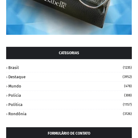
CATEGORIAS
Brasil
(1235)
Destaque
(3952)
Mundo
(478)
Policia
(308)
Política
(1157)
Rondônia
(3126)
FORMULÁRIO DE CONTATO