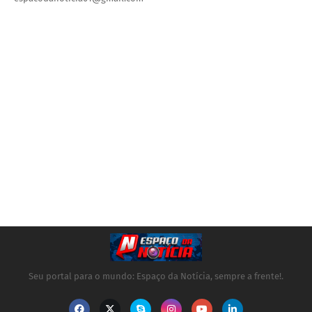
Seu portal para o mundo: Espaço da Notícia, sempre a frente!.