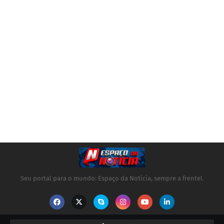
Seu portal para o mundo: Espaço da Notícia, sempre a frente!.