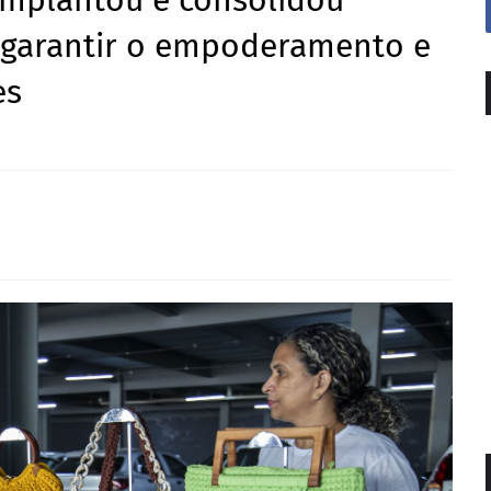
implantou e consolidou
a garantir o empoderamento e
es