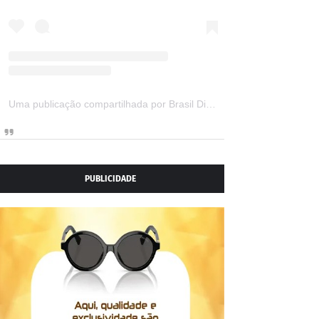
Uma publicação compartilhada por Brasil Digital Telecom (@brasildigitaltelecom)
PUBLICIDADE