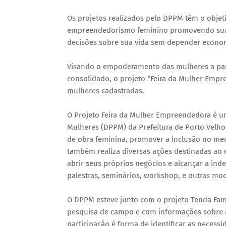
Os projetos realizados pelo DPPM têm o obje
empreendedorismo feminino promovendo sua a
decisões sobre sua vida sem depender econo
Visando o empoderamento das mulheres a part
consolidado, o projeto “Feira da Mulher Emp
mulheres cadastradas.
O Projeto Feira da Mulher Empreendedora é um
Mulheres (DPPM) da Prefeitura de Porto Velho.
de obra feminina, promover a inclusão no mer
também realiza diversas ações destinadas a
abrir seus próprios negócios e alcançar a ind
palestras, seminários, workshop, e outras mo
O DPPM esteve junto com o projeto Tenda Famíl
pesquisa de campo e com informações sobre as 
participação é forma de identificar as necess