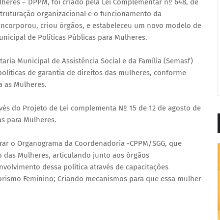
lheres – DPPM, foi criado pela Lei Complementar nº 648, de
struturação organizacional e o funcionamento da
, incorporou, criou órgãos, e estabeleceu um novo modelo de
icipal de Políticas Públicas para Mulheres.
ria Municipal de Assistência Social e da Família (Semasf)
olíticas de garantia de direitos das mulheres, conforme
ra as Mulheres.
avés do Projeto de Lei complementa Nº 15 de 12 de agosto de
as para Mulheres.
grar o Organograma da Coordenadoria -CPPM/SGG, que
to das Mulheres, articulando junto aos órgãos
olvimento dessa politica através de capacitações
rismo Feminino; Criando mecanismos para que essa mulher