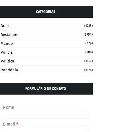
CATEGORIAS
Brasil
(1235)
Destaque
(3954)
Mundo
(478)
Policia
(308)
Política
(1157)
Rondônia
(3126)
FORMULÁRIO DE CONTATO
Nome
E-mail
*