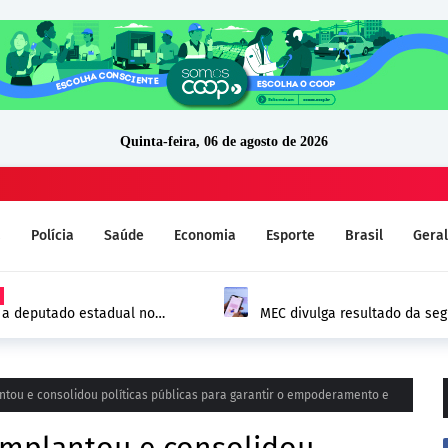
Quinta-feira, 06 de agosto de 2026
a
Polícia
Saúde
Economia
Esporte
Brasil
Geral
s a deputado estadual no
MEC divulga resultado da se
comprovação vai até 14 de a
ntou e consolidou políticas públicas para garantir o empoderamento e