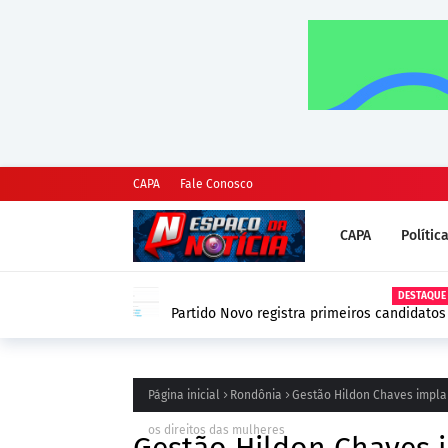
CAPA
Fale Conosco
CAPA
Polític
DESTAQUE
Partido Novo registra primeiros candidato
DivulgaCand em Rondônia
Página inicial
Rondônia
Gestão Hildon Chaves impla
os direitos das mulheres