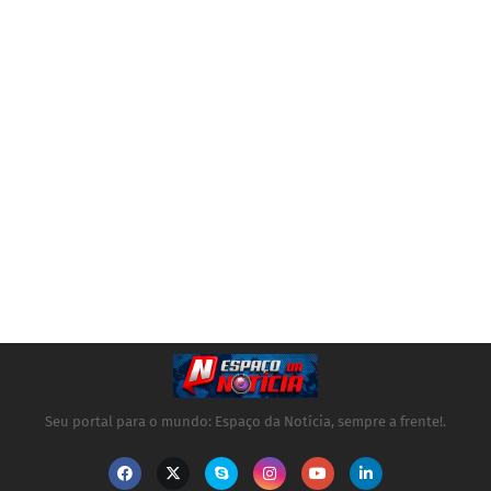
Seu portal para o mundo: Espaço da Notícia, sempre a frente!.