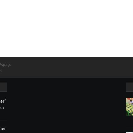
 Espaço
!.
ter”
ha
her