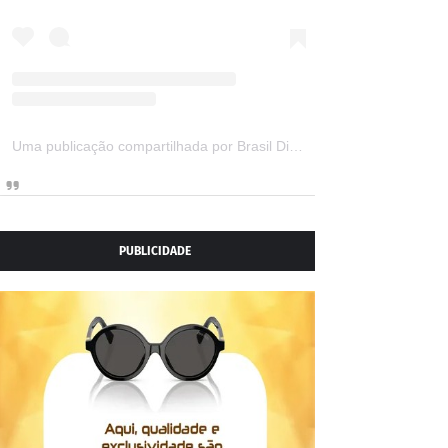
Uma publicação compartilhada por Brasil Digital Telecom (@brasildigitaltelecom)
PUBLICIDADE