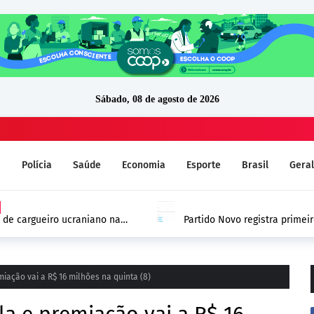
Sábado, 08 de agosto de 2026
a
Polícia
Saúde
Economia
Esporte
Brasil
Geral
 de cargueiro ucraniano na
Partido Novo registra prime
 Europa
DivulgaCand em Rondônia
ação vai a R$ 16 milhões na quinta (8)