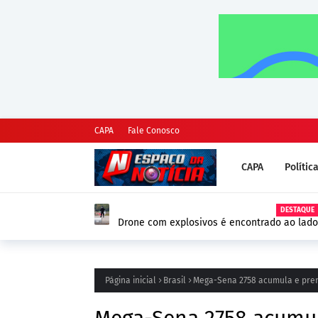
CAPA
Fale Conosco
CAPA
Polític
DESTAQUE
Drone com explosivos é encontrado ao lado
Alemanha e reforça alerta de segurança na
Página inicial
Brasil
Mega-Sena 2758 acumula e premi