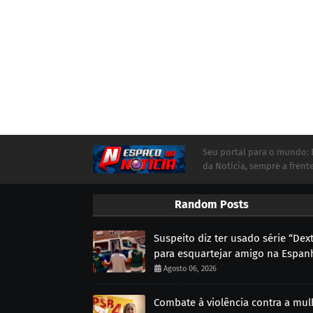
Seu portal para o mundo:
da Notícia, sempre a frente
Random Posts
Suspeito diz ter usado série “Dex
para esquartejar amigo na Espan
Agosto 06, 2026
Combate à violência contra a mul