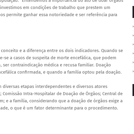
população. “Entendemos a importância do ato de doar órgãos
so investimos em condições de trabalho que prestem um
os permite ganhar essa notoriedade e ser referência para
o conceito e a diferença entre os dois indicadores. Quando se
ere-se a casos de suspeita de morte encefálica, que podem
, ser contraindicação médica e recusa familiar. Doação
ncefálica confirmada, e quando a família optou pela doação.
 diversas etapas interdependentes e diversos atores
s; Comissão Intra-Hospitalar de Doação de Órgãos; Central de
m; e a família, considerando que a doação de órgãos exige a
vidade, o que é um fator determinante para o procedimento.