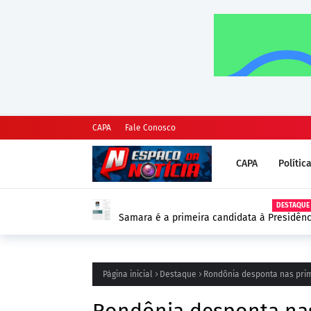
CAPA
Fale Conosco
CAPA
Polític
DESTAQUE
Samara é a primeira candidata à Presidênc
as Eleições 2026
Página inicial
Destaque
Rondônia desponta nas prim