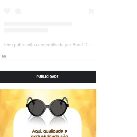
Uma publicação compartilhada por Brasil Digital Telecom (@brasildigitaltelecom)
PUBLICIDADE