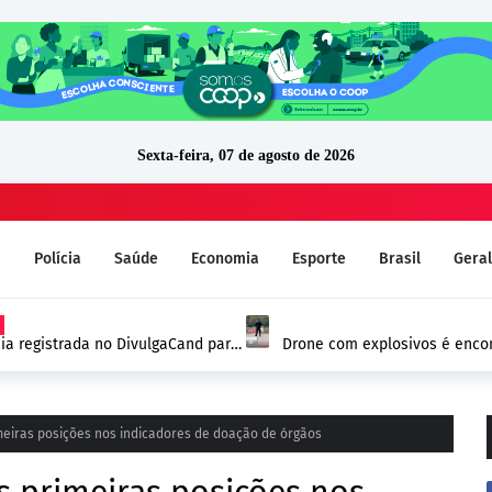
Sexta-feira, 07 de agosto de 2026
a
Polícia
Saúde
Economia
Esporte
Brasil
Geral
ia registrada no DivulgaCand para
Drone com explosivos é encon
Alemanha e reforça alerta de
eiras posições nos indicadores de doação de órgãos