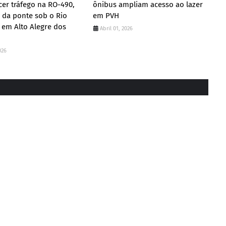
cer tráfego na RO-490,
ônibus ampliam acesso ao lazer
 da ponte sob o Rio
em PVH
 em Alto Alegre dos
Abril 01, 2026
026