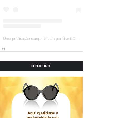
Uma publicação compartilhada por Brasil Digital Telecom (@brasildigitaltelecom)
PUBLICIDADE