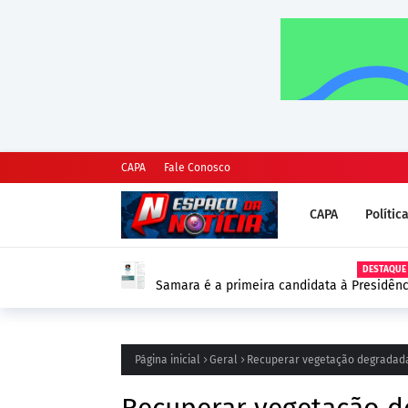
CAPA
Fale Conosco
CAPA
Polític
DESTAQUE
Samara é a primeira candidata à Presidênc
as Eleições 2026
Página inicial
Geral
Recuperar vegetação degradada 