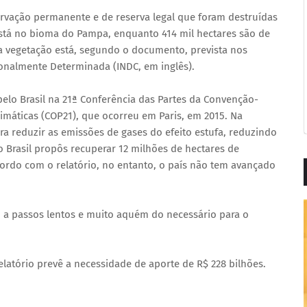
ervação permanente e de reserva legal que foram destruídas
 está no bioma do Pampa, enquanto 414 mil hectares são de
sa vegetação está, segundo o documento, prevista nos
onalmente Determinada (INDC, em inglês).
elo Brasil na 21ª Conferência das Partes da Convenção-
máticas (COP21), que ocorreu em Paris, em 2015. Na
a reduzir as emissões de gases do efeito estufa, reduzindo
o Brasil propôs recuperar 12 milhões de hectares de
ordo com o relatório, no entanto, o país não tem avançado
m a passos lentos e muito aquém do necessário para o
elatório prevê a necessidade de aporte de R$ 228 bilhões.