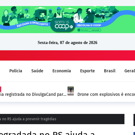
Sexta-feira, 07 de agosto de 2026
a
Polícia
Saúde
Economia
Esporte
Brasil
Geral
ia registrada no DivulgaCand para
Drone com explosivos é encon
Alemanha e reforça alerta de
no RS ajuda a prevenir tragédias