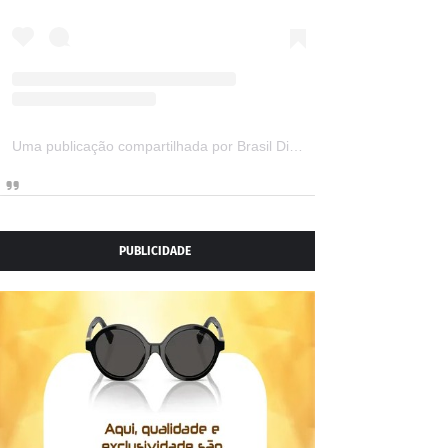
Uma publicação compartilhada por Brasil Digital Telecom (@brasildigitaltelecom)
PUBLICIDADE