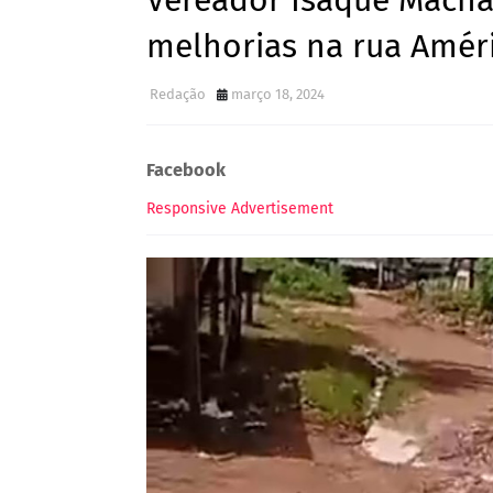
Vereador Isaque Machad
melhorias na rua Améri
Redação
março 18, 2024
Facebook
Responsive Advertisement