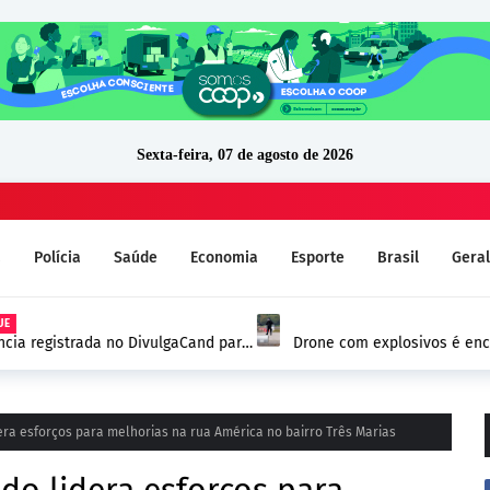
Sexta-feira, 07 de agosto de 2026
a
Polícia
Saúde
Economia
Esporte
Brasil
Geral
ia registrada no DivulgaCand para
Drone com explosivos é encon
Alemanha e reforça alerta de
ra esforços para melhorias na rua América no bairro Três Marias