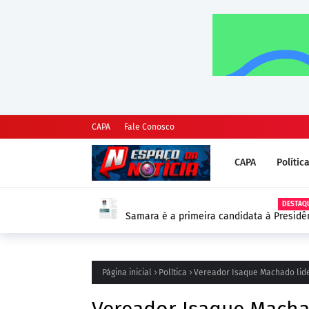
CAPA
Fale Conosco
CAPA
Polític
DESTAQUE
Samara é a primeira candidata à Presidênc
as Eleições 2026
Página inicial
Política
Vereador Isaque Machado lide