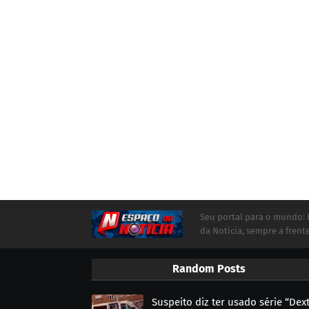
Seu portal para o mundo:
da Notícia, sempre a frente
Random Posts
Suspeito diz ter usado série “Dex