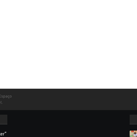
 Espaço
!.
ter”