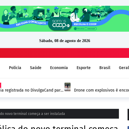
Sábado, 08 de agosto de 2026
a
Polícia
Saúde
Economia
Esporte
Brasil
Geral
ia registrada no DivulgaCand para
Drone com explosivos é encon
Alemanha e reforça alerta de
 do novo terminal começa a ser instalada