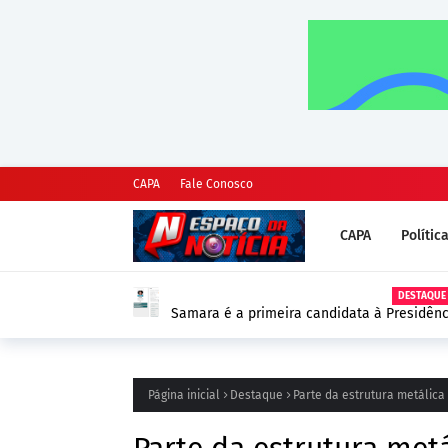
CAPA
Fale Conosco
CAPA
Polític
DESTAQUE
Samara é a primeira candidata à Presidênc
as Eleições 2026
Página inicial
Destaque
Parte da estrutura metálica