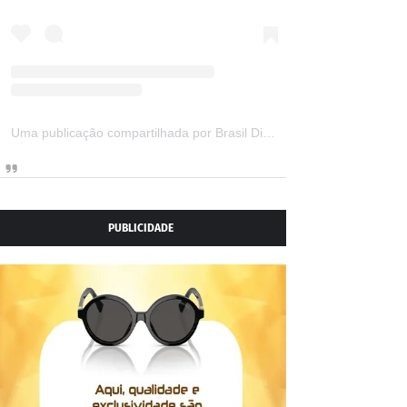
Uma publicação compartilhada por Brasil Digital Telecom (@brasildigitaltelecom)
PUBLICIDADE