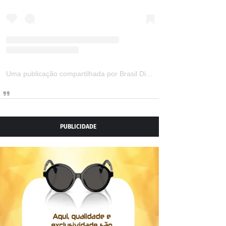
Uma publicação compartilhada por Brasil Digital Telecom (@brasildigitaltelecom)
PUBLICIDADE