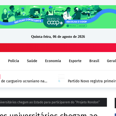
Quinta-feira, 06 de agosto de 2026
a
Polícia
Saúde
Economia
Esporte
Brasil
Geral
 de cargueiro ucraniano na
Partido Novo registra prime
 Europa
DivulgaCand em Rondônia
iversitários chegam ao Estado para participarem do “Projeto Rondon”