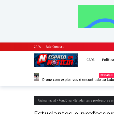
CAPA
Fale Conosco
CAPA
Polític
DESTAQUE
Drone com explosivos é encontrado ao lado
Alemanha e reforça alerta de segurança na
Página inicial
Rondônia
Estudantes e professores un