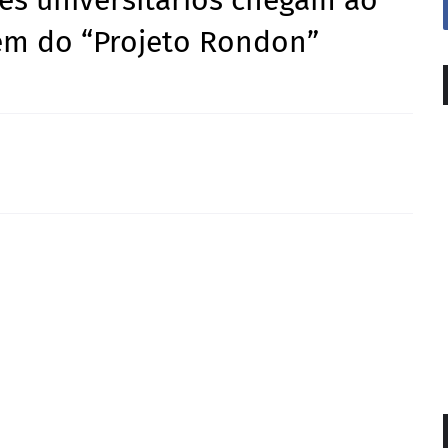
es universitários chegam ao
rem do “Projeto Rondon”