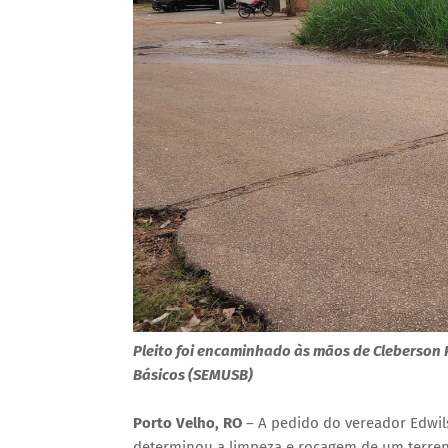
​​​​​​​Pleito foi encaminhado às mãos de Clebers
Básicos (SEMUSB)
Porto Velho, RO
– A pedido do vereador Edwils
determinou a limpeza e roçagem de um terren