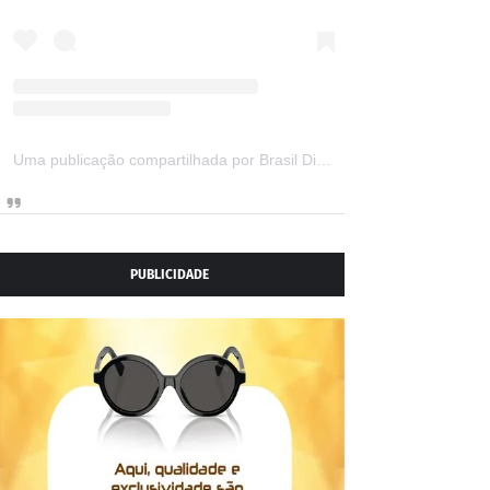
Uma publicação compartilhada por Brasil Digital Telecom (@brasildigitaltelecom)
PUBLICIDADE