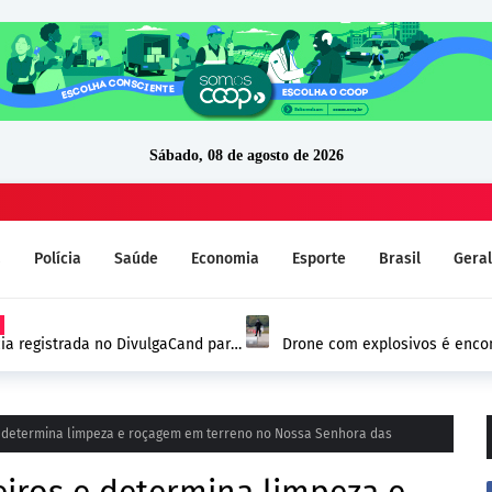
Sábado, 08 de agosto de 2026
a
Polícia
Saúde
Economia
Esporte
Brasil
Geral
ia registrada no DivulgaCand para
Drone com explosivos é encon
Alemanha e reforça alerta de
e determina limpeza e roçagem em terreno no Nossa Senhora das