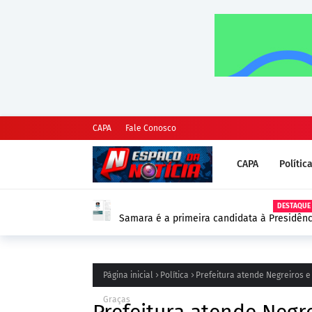
CAPA
Fale Conosco
CAPA
Polític
DESTAQUE
Samara é a primeira candidata à Presidênc
as Eleições 2026
Página inicial
Política
Prefeitura atende Negreiros 
Graças