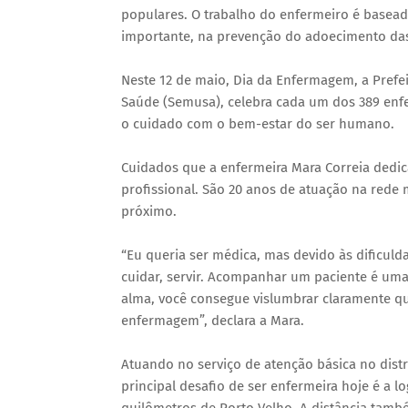
populares. O trabalho do enfermeiro é basea
importante, na prevenção do adoecimento da
Neste 12 de maio, Dia da Enfermagem, a Prefei
Saúde (Semusa), celebra cada um dos 389 enfe
o cuidado com o bem-estar do ser humano.
Cuidados que a enfermeira Mara Correia dedica
profissional. São 20 anos de atuação na red
próximo.
“Eu queria ser médica, mas devido às dificul
cuidar, servir. Acompanhar um paciente é uma 
alma, você consegue vislumbrar claramente qu
enfermagem”, declara a Mara.
Atuando no serviço de atenção básica no dist
principal desafio de ser enfermeira hoje é a lo
quilômetros de Porto Velho. A distância també