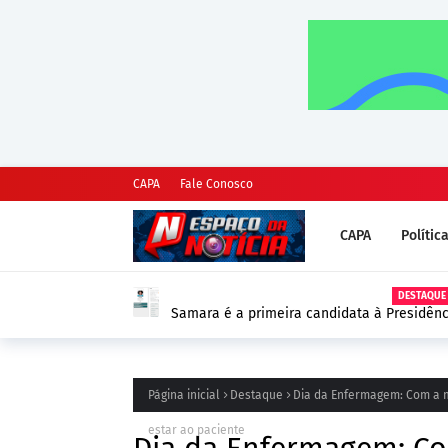
CAPA
Fale Conosco
CAPA
Polític
DESTAQUE
Samara é a primeira candidata à Presidênc
as Eleições 2026
Página inicial
Destaque
Dia da Enfermagem: Com a m
estar ao paciente