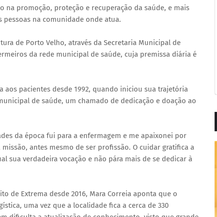
do na promoção, proteção e recuperação da saúde, e mais
s pessoas na comunidade onde atua.
tura de Porto Velho, através da Secretaria Municipal de
rmeiros da rede municipal de saúde, cuja premissa diária é
 aos pacientes desde 1992, quando iniciou sua trajetória
e municipal de saúde, um chamado de dedicação e doação ao
dades da época fui para a enfermagem e me apaixonei por
missão, antes mesmo de ser profissão. O cuidar gratifica a
al sua verdadeira vocação e não pára mais de se dedicar à
rito de Extrema desde 2016, Mara Correia aponta que o
gística, uma vez que a localidade fica a cerca de 330
m dificulta a atualização de conhecimento, visto que grande