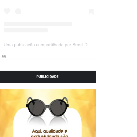
Uma publicação compartilhada por Brasil Digital Telecom (@brasildigitaltelecom)
PUBLICIDADE