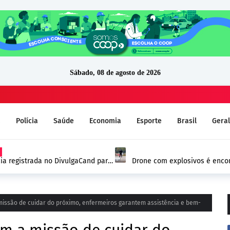
Sábado, 08 de agosto de 2026
a
Polícia
Saúde
Economia
Esporte
Brasil
Geral
ia registrada no DivulgaCand para
Drone com explosivos é encon
Alemanha e reforça alerta de
issão de cuidar do próximo, enfermeiros garantem assistência e bem-