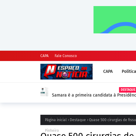
CAPA
Fale Conosco
CAPA
Polític
DESTAQUE
Samara é a primeira candidata à Presidênc
as Eleições 2026
Página inicial
Destaque
Quase 500 cirurgias de fiss
Pinheiro