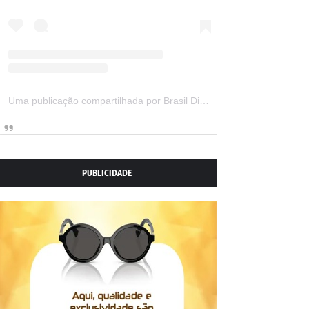
Uma publicação compartilhada por Brasil Digital Telecom (@brasildigitaltelecom)
PUBLICIDADE