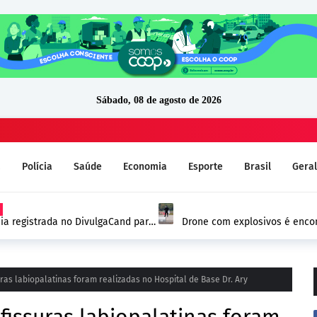
Sábado, 08 de agosto de 2026
a
Polícia
Saúde
Economia
Esporte
Brasil
Geral
ia registrada no DivulgaCand para
Drone com explosivos é encon
Alemanha e reforça alerta de
uras labiopalatinas foram realizadas no Hospital de Base Dr. Ary