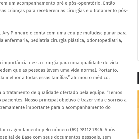
terem um acompanhamento pré e pós-operatório. Então
s crianças para receberem as cirurgias e o tratamento pós-
. Ary Pinheiro e conta com uma equipe multidisciplinar para
a enfermaria, pediatria cirurgia plástica, odontopediatria,
 a importância dessa cirurgia para uma qualidade de vida
impedem que as pessoas levem uma vida normal. Portanto,
da melhor a todas essas famílias” afirmou o médico.
a o tratamento de qualidade ofertado pela equipe. “Temos
acientes. Nosso principal objetivo é trazer vida e sorriso a
é extremamente importante para o acompanhamento do
icitar o agendamento pelo número (69) 98112-7846. Após
o Hospital de Base com seus documentos pessoais, sem