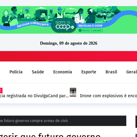
Domingo, 09 de agosto de 2026
a
Polícia
Saúde
Economia
Esporte
Brasil
Geral
ia registrada no DivulgaCand para
Drone com explosivos é encon
Alemanha e reforça alerta de
ue futuro governo compre armas de civis