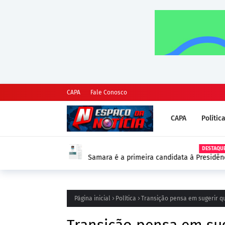
CAPA
Fale Conosco
CAPA
Polític
DESTAQUE
Samara é a primeira candidata à Presidênc
as Eleições 2026
Página inicial
Política
Transição pensa em sugerir q