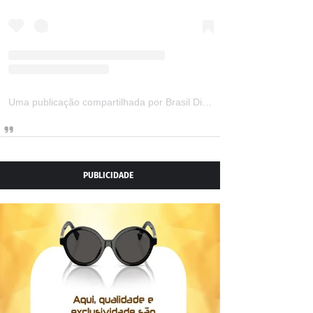
Uma publicação compartilhada por Brasil Digital Telecom (@brasildigitaltelecom)
PUBLICIDADE