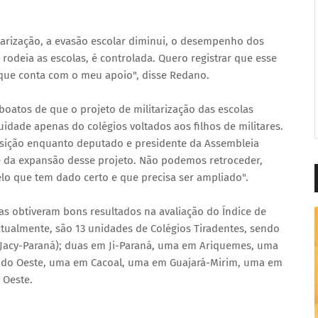
tarização, a evasão escolar diminui, o desempenho dos
rodeia as escolas, é controlada. Quero registrar que esse
 que conta com o meu apoio", disse Redano.
oatos de que o projeto de militarização das escolas
idade apenas do colégios voltados aos filhos de militares.
osição enquanto deputado e presidente da Assembleia
a e da expansão desse projeto. Não podemos retroceder,
o que tem dado certo e que precisa ser ampliado".
as obtiveram bons resultados na avaliação do Índice de
tualmente, são 13 unidades de Colégios Tiradentes, sendo
e Jacy-Paraná); duas em Ji-Paraná, uma em Ariquemes, uma
a do Oeste, uma em Cacoal, uma em Guajará-Mirim, uma em
 Oeste.