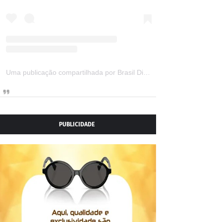
Uma publicação compartilhada por Brasil Digital Telecom (@brasildigitaltelecom)
PUBLICIDADE