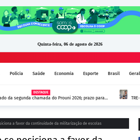
Quinta-feira, 06 de agosto de 2026
a
Polícia
Saúde
Economia
Esporte
Brasil
Geral
do Prouni 2026; prazo para
TRE-RO confirma por unanimi
(PSD) e mantém mandato
iciona a favor da continuidade da militarização de escolas