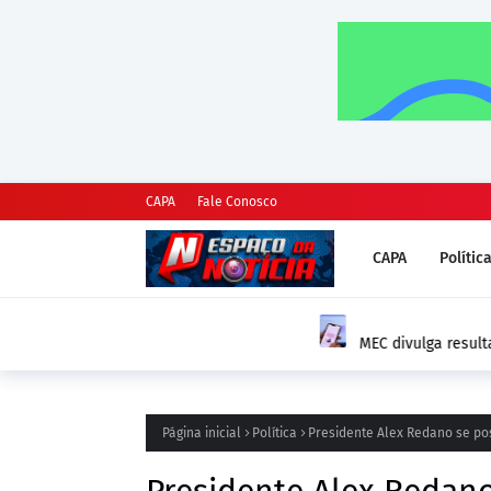
CAPA
Fale Conosco
CAPA
Polític
DESTAQUE
MEC divulga resultado da segunda chamada 
comprovação vai até 14 de agosto
Página inicial
Política
Presidente Alex Redano se pos