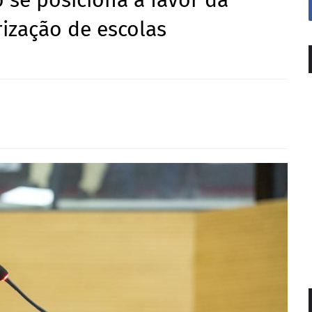
 se posiciona a favor da
rização de escolas