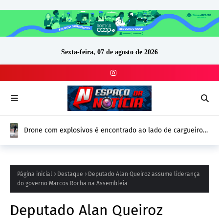
Sexta-feira, 07 de agosto de 2026
Drone com explosivos é encontrado ao lado de cargueiro
ucraniano na Alemanha e reforça alerta de segurança na
Europa
Página inicial
Destaque
Deputado Alan Queiroz assume liderança
do governo Marcos Rocha na Assembleia
Deputado Alan Queiroz