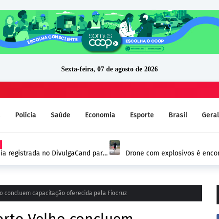
Sexta-feira, 07 de agosto de 2026
a
Polícia
Saúde
Economia
Esporte
Brasil
Geral
ia registrada no DivulgaCand para
Drone com explosivos é encon
Alemanha e reforça alerta de
o concluem capacitação oferecida pela Fiocruz