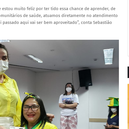
estou muito feliz por ter tido essa chance de aprender, de
 comunitários de saúde, atuamos diretamente no atendimento
i passado aqui vai ser bem aproveitado”, conta Sebastião